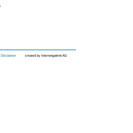
n
Disclaimer
created by Internetgalerie AG