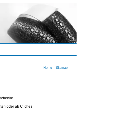
Home
Sitemap
schenke
ften oder ab Clichés