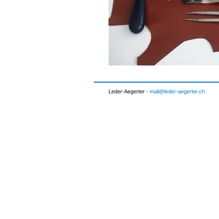
Leder-Aegerter -
mail
leder-aegerter.ch